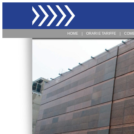
HOME
...
|
...
ORARI E TARIFFE
...
|
...
COME